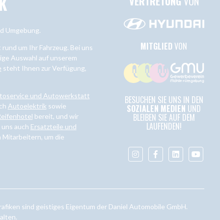
K
VERTRETUNG
VON
und Umgebung.
MITGLIED
VON
rund um Ihr Fahrzeug. Bei uns
ltige Auswahl auf unserem
e
steht Ihnen zur Verfügung,
toservice und Autowerkstatt
BESUCHEN SIE UNS IN DEN
ich
Autoelektrik
sowie
SOZIALEN MEDIEN
UND
BLEIBEN SIE AUF DEM
eifenhotel
bereit, und wir
LAUFENDEN!
i uns auch
Ersatzteile und
 Mitarbeitern, um die
afiken sind geistiges Eigentum der Daniel Automobile GmbH.
alten.