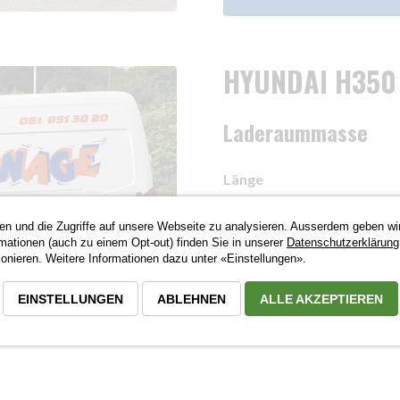
HYUNDAI H350
Laderaummasse
Länge
Breite
en und die Zugriffe auf unsere Webseite zu analysieren. Ausserdem geben wi
Höhe
rmationen (auch zu einem Opt-out) finden Sie in unserer
Datenschutzerklärung
nieren. Weitere Informationen dazu unter «Einstellungen».
Preis pro Kilometer inkl. T
EINSTELLUNGEN
ABLEHNEN
ALLE AKZEPTIEREN
HYUNDAI H350 LANG RES