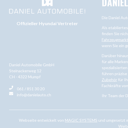
DANIE
Die Daniel Aut
Offizieller Hyundai Vertreter
Als etablierte
finden Sie nich
Fahrzeugmark
wenn Sie ein 
Darüber hinau
für alle Marke
Daniel Automobile GmbH
spezialisierten
Steinackerweg 12
führen präzise
CH - 4322 Mumpf
Zubehör
für Ih
Fachkräfte vo
061 / 851 30 20
info@danielauto.ch
Ihr Team der 
Webseite entwickelt von
MAGIC SYSTEMS
und umgesetzt 
Weite