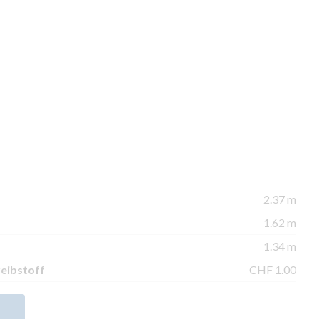
2.37 m
1.62 m
1.34 m
reibstoff
CHF 1.00
N