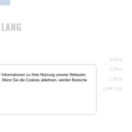
 LANG
3.45 m
1.70 m
r Informationen zu Ihrer Nutzung unserer Webseite
1.95 m
. Wenn Sie die Cookies ablehnen, werden Bereiche
reibstoff
CHF 1.50
ERVIEREN