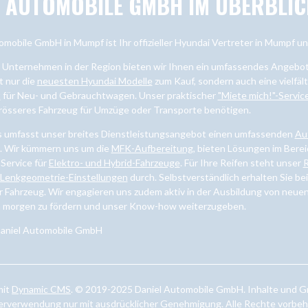
L AUTOMOBILE GMBH IM ÜBERBLIC
omobile GmbH in Mumpf ist Ihr offizieller Hyundai Vertreter in Mumpf 
s Unternehmen in der Region bieten wir Ihnen ein umfassendes Angebot 
t nur die
neuesten Hyundai Modelle
zum Kauf, sondern auch eine vielfä
t
für Neu- und Gebrauchtwagen. Unser praktischer
"Miete mich!"-Servic
grösseres Fahrzeug für Umzüge oder Transporte benötigen.
s umfasst unser breites Dienstleistungsangebot einen umfassenden
Au
n. Wir kümmern uns um die
MFK-Aufbereitung
, bieten Lösungen im Bere
 Service für
Elektro- und Hybrid-Fahrzeuge
. Für Ihre Reifen steht unser
R
Lenkgeometrie-Einstellungen
durch. Selbstverständlich erhalten Sie be
r Fahrzeug. Wir engagieren uns zudem aktiv in der Ausbildung von neuen
n morgen zu fördern und unser Know-how weiterzugeben.
Daniel Automobile GmbH
mit
Dynamic CMS
. © 2019-2025 Daniel Automobile GmbH. Inhalte und Gr
rverwendung nur mit ausdrücklicher Genehmigung. Alle Rechte vorbeh