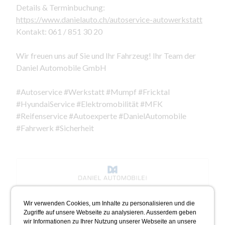
Details & Terminbuchung:
https://www.danielauto.ch/autoservice-autowerkstatt
Kontakt: 061 / 851 30 20
Wir freuen uns auf Sie und Ihr Fahrzeug! Ihr Team der
Daniel Automobile GmbH
#Autoservice #Werkstatt #Mumpf #Fricktal
#HyundaiService #Elektromobilität #MFK
#Reifenservice #Autoexperte #DanielAutomobile
#Fahrwerk #Sicherheit
Wir verwenden Cookies, um Inhalte zu personalisieren und die
Zugriffe auf unsere Webseite zu analysieren. Ausserdem geben
wir Informationen zu Ihrer Nutzung unserer Webseite an unsere