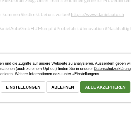
e Elektrofahrzeug. Unser Team steht Ihnen gerne für Probefahrten 
r kommen Sie direkt bei uns vorbei!
https://www.danielauto.ch
 #DanielAutoGmbH #Mumpf #Probefahrt #Innovation #Nachhaltig
en und die Zugriffe auf unsere Webseite zu analysieren. Ausserdem geben wi
rmationen (auch zu einem Opt-out) finden Sie in unserer
Datenschutzerklärung
nieren. Weitere Informationen dazu unter «Einstellungen».
EINSTELLUNGEN
ABLEHNEN
ALLE AKZEPTIEREN