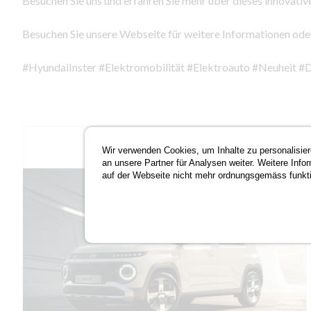
Besuchen Sie uns und erfahren Sie mehr über dieses innovativ
Besuchen Sie unsere Webseite für weitere Informationen ode
#HyundaiInster #Elektromobilität #Elektroauto #Neuheit
Wir verwenden Cookies, um Inhalte zu personalisier
an unsere Partner für Analysen weiter. Weitere Info
auf der Webseite nicht mehr ordnungsgemäss funktio