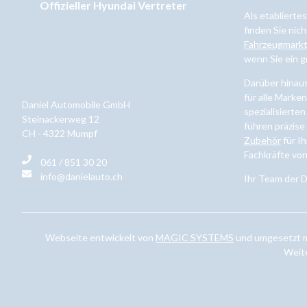
Offizieller Hyundai Vertreter
Als etablierte
finden Sie nich
Fahrzeugmark
wenn Sie ein 
Darüber hinau
für alle Marke
Daniel Automobile GmbH
spezialisierten
Steinackerweg 12
führen präzise
CH - 4322 Mumpf
Zubehör
für Ih
Fachkräfte vo
061 / 851 30 20
info@danielauto.ch
Ihr Team der 
Webseite entwickelt von
MAGIC SYSTEMS
und umgesetzt 
Weite