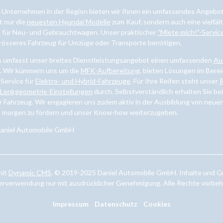
s Unternehmen in der Region bieten wir Ihnen ein umfassendes Angebot 
t nur die
neuesten Hyundai Modelle
zum Kauf, sondern auch eine vielfä
t
für Neu- und Gebrauchtwagen. Unser praktischer
"Miete mich!"-Servic
grösseres Fahrzeug für Umzüge oder Transporte benötigen.
s umfasst unser breites Dienstleistungsangebot einen umfassenden
Au
n. Wir kümmern uns um die
MFK-Aufbereitung
, bieten Lösungen im Bere
 Service für
Elektro- und Hybrid-Fahrzeuge
. Für Ihre Reifen steht unser
R
Lenkgeometrie-Einstellungen
durch. Selbstverständlich erhalten Sie be
r Fahrzeug. Wir engagieren uns zudem aktiv in der Ausbildung von neuen
n morgen zu fördern und unser Know-how weiterzugeben.
Daniel Automobile GmbH
mit
Dynamic CMS
. © 2019-2025 Daniel Automobile GmbH. Inhalte und Gr
rverwendung nur mit ausdrücklicher Genehmigung. Alle Rechte vorbeh
Impressum
Datenschutz
Cookies