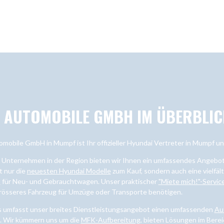
L AUTOMOBILE GMBH IM ÜBERBLIC
omobile GmbH in Mumpf ist Ihr offizieller Hyundai Vertreter in Mumpf 
s Unternehmen in der Region bieten wir Ihnen ein umfassendes Angebot 
t nur die
neuesten Hyundai Modelle
zum Kauf, sondern auch eine vielfä
t
für Neu- und Gebrauchtwagen. Unser praktischer
"Miete mich!"-Servic
grösseres Fahrzeug für Umzüge oder Transporte benötigen.
s umfasst unser breites Dienstleistungsangebot einen umfassenden
Au
n. Wir kümmern uns um die
MFK-Aufbereitung
, bieten Lösungen im Bere