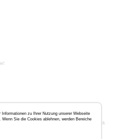
ie!
r Informationen zu Ihrer Nutzung unserer Webseite
. Wenn Sie die Cookies ablehnen, werden Bereiche
mpf #Fricktal #HyundaiGarage #ErsterEindruck