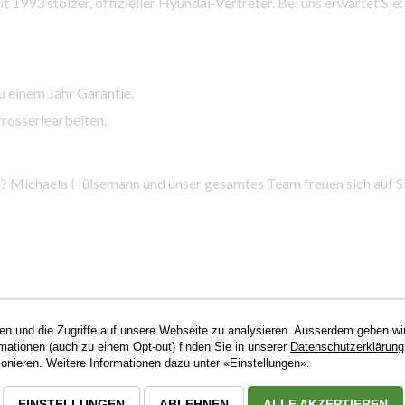
t 1993 stolzer, offizieller Hyundai-Vertreter. Bei uns erwartet Sie:
u einem Jahr Garantie.
rosseriearbeiten.
? Michaela Hülsemann und unser gesamtes Team freuen sich auf S
en und die Zugriffe auf unsere Webseite zu analysieren. Ausserdem geben wi
rmationen (auch zu einem Opt-out) finden Sie in unserer
Datenschutzerklärung
g #Kundenservice #HerzlichWillkommen #DanielAutomobile #Mu
nieren. Weitere Informationen dazu unter «Einstellungen».
EINSTELLUNGEN
ABLEHNEN
ALLE AKZEPTIEREN